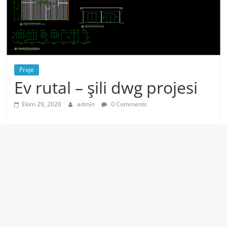
Proje
Ev rutal – şili dwg projesi
Ekim 29, 2020
admin
0 Comments