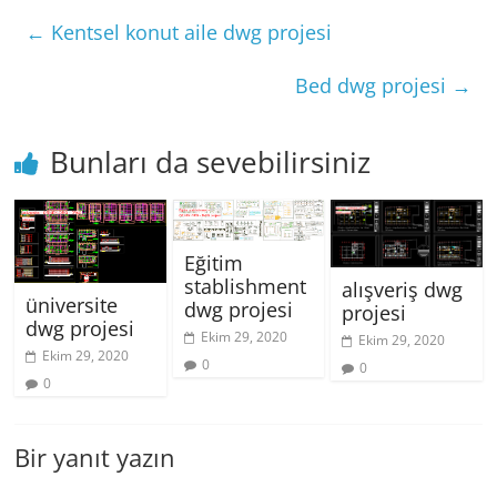
←
Kentsel konut aile dwg projesi
Bed dwg projesi
→
Bunları da sevebilirsiniz
Eğitim
stablishment
alışveriş dwg
üniversite
dwg projesi
projesi
dwg projesi
Ekim 29, 2020
Ekim 29, 2020
Ekim 29, 2020
0
0
0
Bir yanıt yazın