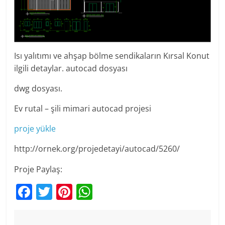
Isı yalıtımı ve ahşap bölme sendikaların Kırsal Konut
ilgili detaylar. autocad dosyası
dwg dosyası.
Ev rutal – şili mimari autocad projesi
proje yükle
http://ornek.org/projedetayi/autocad/5260/
Proje Paylaş:
F
T
Pi
W
a
w
nt
h
c
itt
er
at