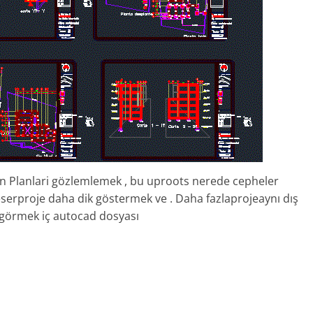
zin Planlari gözlemlemek , bu uproots nerede cepheler
eserproje daha dik göstermek ve . Daha fazlaprojeaynı dış
ır görmek iç autocad dosyası