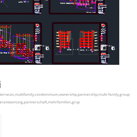
i
terraces,multifamily,condominium,ownership,partnership,multi-family,group
verantwortung,partnerschaft,mehrfamilien,grup