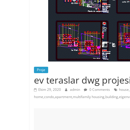
Proje
ev teraslar dwg projes
Ekim 29, 2020
admin
0 Comments
house,
home,condo,apartment,multifamily housing,building,eigen