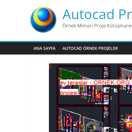
Skip
Autocad Pr
to
content
Örnek Mimari Proje Kütüphane
ANA SAYFA
AUTOCAD ÖRNEK PROJELER