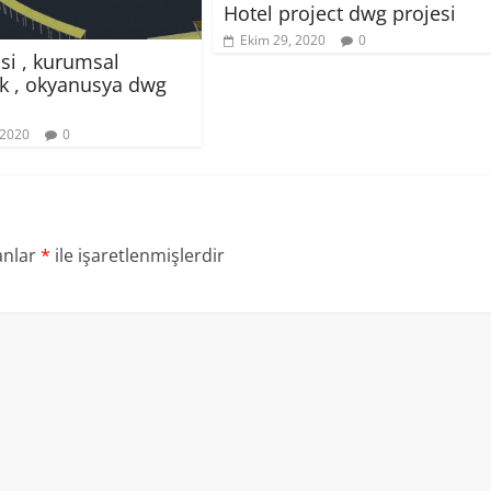
Hotel project dwg projesi
Ekim 29, 2020
0
isi , kurumsal
k , okyanusya dwg
 2020
0
anlar
*
ile işaretlenmişlerdir