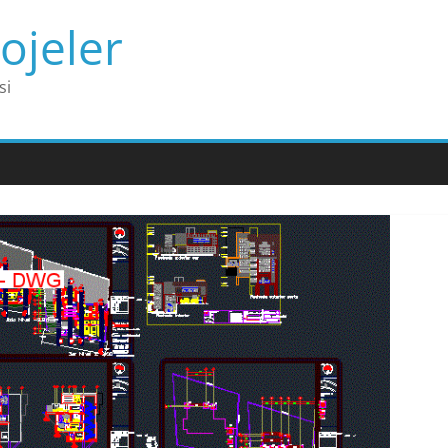
ojeler
si