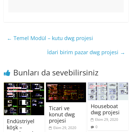
←
Temel Modül – kutu dwg projesi
İdari birim pazar dwg projesi
→
Bunları da sevebilirsiniz
Houseboat
Ticari ve
dwg projesi
konut dwg
Ekim 29, 2020
projesi
Endüstriyel
köşk –
0
Ekim 29, 2020