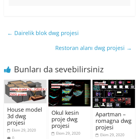
←
Dairelik blok dwg projesi
Restoran alanı dwg projesi
→
Bunları da sevebilirsiniz
House model
Okul kesin
Apartman –
3d dwg
proje dwg
romagna dwg
projesi
projesi
projesi
Ekim 29, 2020
Ekim 29, 2020
Ekim 29, 2020
0