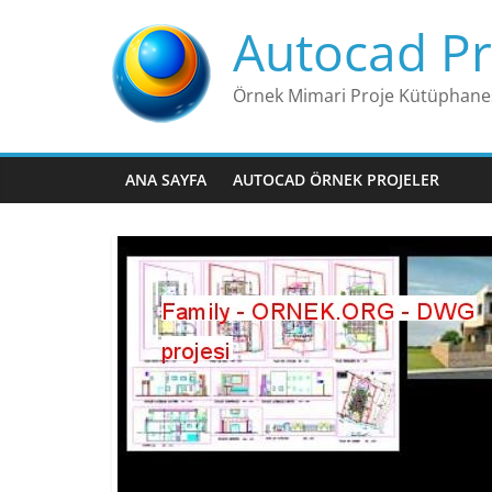
Skip
Autocad Pr
to
content
Örnek Mimari Proje Kütüphane
ANA SAYFA
AUTOCAD ÖRNEK PROJELER