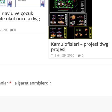
ir avlu ve çocuk
ile okul öncesi dwg
 2020
0
Kamu ofisleri – projesi dwg
projesi
Ekim 29, 2020
0
anlar
*
ile işaretlenmişlerdir