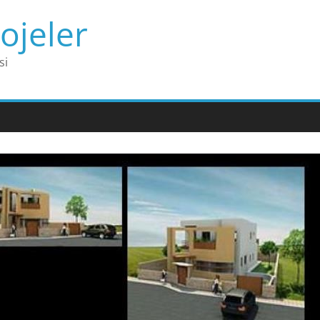
ojeler
si