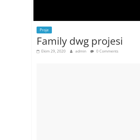
Proje
Family dwg projesi
Ekim 29, 2020
admin
0 Comments