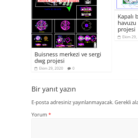
Kapalı b
havuzu 
projesi
Ekim 29,
Buisness merkezi ve sergi
dwg projesi
Ekim 29, 2020
0
Bir yanıt yazın
E-posta adresiniz yayınlanmayacak.
Gerekli al
Yorum
*