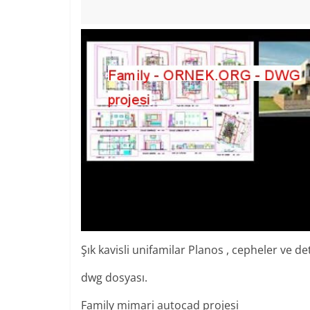
Şık kavisli unifamilar Planos , cepheler ve d
dwg dosyası.
Family mimari autocad projesi