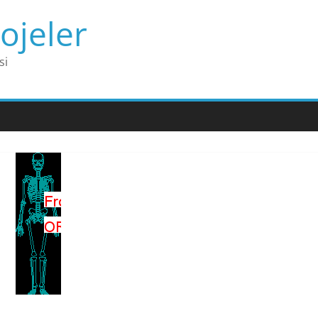
ojeler
si