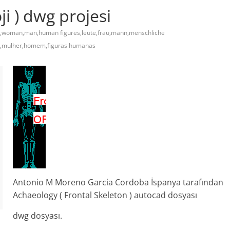
ji ) dwg projesi
,woman,man,human figures,leute,frau,mann,menschliche
s,mulher,homem,figuras humanas
Antonio M Moreno Garcia Cordoba İspanya tarafından
Achaeology ( Frontal Skeleton ) autocad dosyası
dwg dosyası.