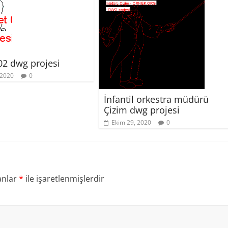
002 dwg projesi
 2020
0
İnfantil orkestra müdürü
Çizim dwg projesi
Ekim 29, 2020
0
anlar
*
ile işaretlenmişlerdir