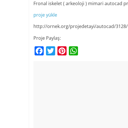
Fronal iskelet ( arkeoloji ) mimari autocad p
proje yükle
http://ornek.org/projedetayi/autocad/3128/
Proje Paylaş:
F
T
Pi
W
a
w
nt
h
c
itt
er
at
e
er
e
s
b
st
A
o
p
o
p
k