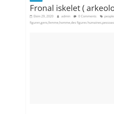
Fronal iskelet ( arkeolo
Ekim 29, 2020
admin
0 Comments
people
figuren,gens,femme,homme,des figures humaines,pessoa