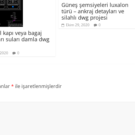
Güneş şemsiyeleri luxalon
türü – ankraj detayları ve
silahlı dwg projesi
Ekim 29, 2020
0
l kapı veya bagaj
arı suları damla dwg
 2020
0
anlar
*
ile işaretlenmişlerdir