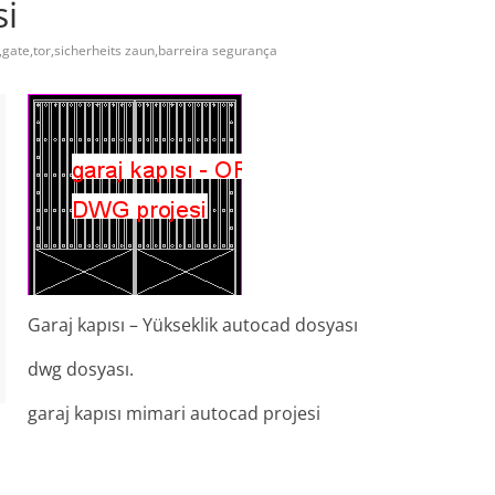
si
,gate,tor,sicherheits zaun,barreira segurança
Garaj kapısı – Yükseklik autocad dosyası
dwg dosyası.
garaj kapısı mimari autocad projesi