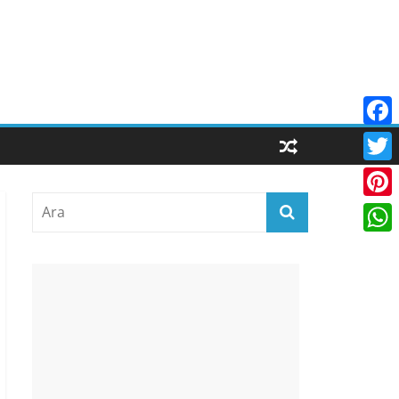
F
a
T
c
w
P
e
i
i
W
b
t
n
h
o
t
t
a
o
e
e
t
k
r
r
s
e
A