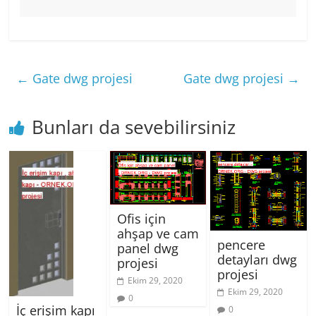
←
Gate dwg projesi
Gate dwg projesi
→
Bunları da sevebilirsiniz
Ofis için
ahşap ve cam
pencere
panel dwg
detayları dwg
projesi
projesi
Ekim 29, 2020
Ekim 29, 2020
0
İç erişim kapı
0