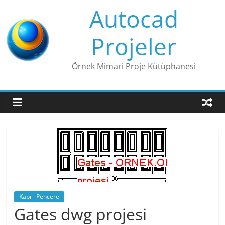
Skip
Autocad
to
content
Projeler
Örnek Mimari Proje Kütüphanesi
Kapı - Pencere
Gates dwg projesi