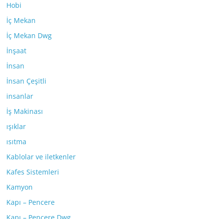
Hobi
İç Mekan
İç Mekan Dwg
İnşaat
İnsan
İnsan Çeşitli
insanlar
İş Makinası
ışıklar
ısıtma
Kablolar ve iletkenler
Kafes Sistemleri
Kamyon
Kapı – Pencere
Kapı – Pencere Dwg