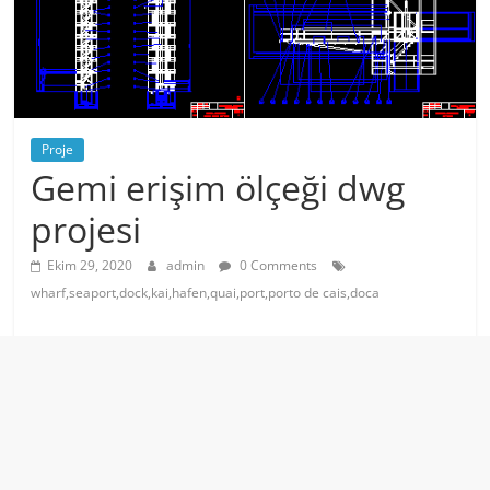
Proje
Gemi erişim ölçeği dwg
projesi
Ekim 29, 2020
admin
0 Comments
wharf,seaport,dock,kai,hafen,quai,port,porto de cais,doca