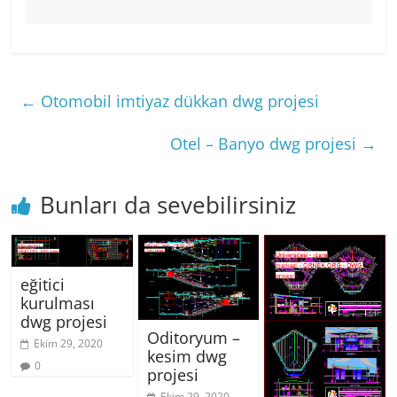
←
Otomobil imtiyaz dükkan dwg projesi
Otel – Banyo dwg projesi
→
Bunları da sevebilirsiniz
eğitici
kurulması
dwg projesi
Oditoryum –
Ekim 29, 2020
kesim dwg
0
projesi
Ekim 29, 2020