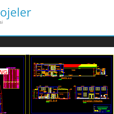
ojeler
si