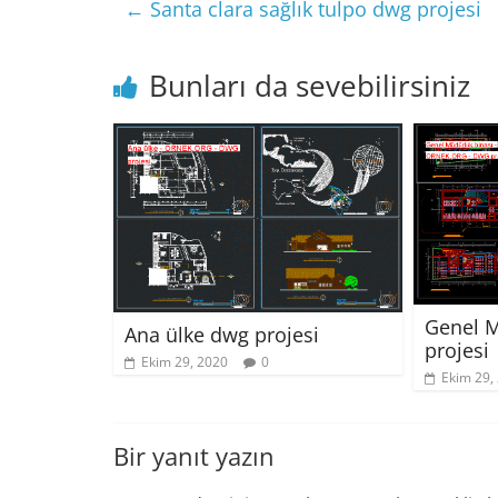
←
Santa clara sağlık tulpo dwg projesi
Bunları da sevebilirsiniz
Genel M
Ana ülke dwg projesi
projesi
Ekim 29, 2020
0
Ekim 29,
Bir yanıt yazın