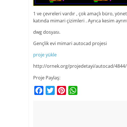
1 ve çevreleri vardır , çok amaçlı büro, yöne
katında mimari çizimleri . Ayrıca kesim ayrın
dwg dosyası.
Gençlik evi mimari autocad projesi
proje yükle
http://ornek.org/projedetayi/autocad/4844/
Proje Paylaş:
F
T
Pi
W
a
w
nt
h
c
itt
er
at
e
er
e
s
b
st
A