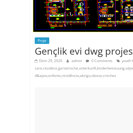
Proje
Gençlik evi dwg projes
Ekim 29, 2020
admin
0 Comments
youth 
care,residenz,geriatrische,unterkunft,kinderbetreuung,séjou
d&apos;enfants,residência,abrigo,idosos,creches