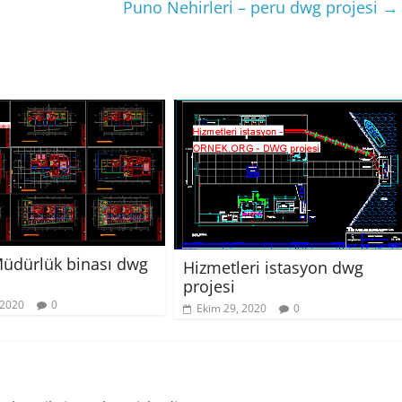
Puno Nehirleri – peru dwg projesi
→
üdürlük binası dwg
Hizmetleri istasyon dwg
projesi
 2020
0
Ekim 29, 2020
0