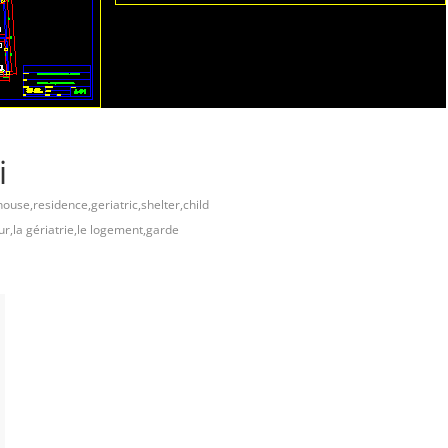
i
house,residence,geriatric,shelter,child
r,la gériatrie,le logement,garde