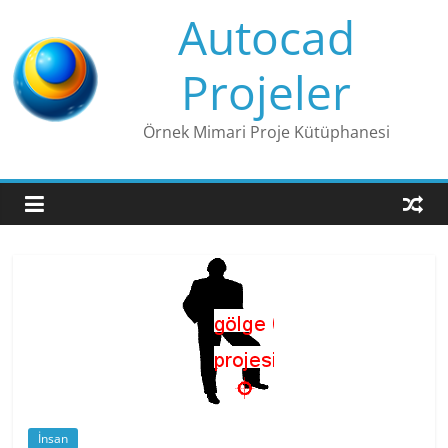
Skip
Autocad
to
content
Projeler
Örnek Mimari Proje Kütüphanesi
İnsan