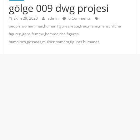
gölge 009 dwg projesi
Ekim 29, 2020
admin
0 Comments
people,woman,man,human figures,leute,frau,mann,menschliche
figuren,gens,femme,homme,des figures
humaines,pessoas,mulher,homem,figuras humanas