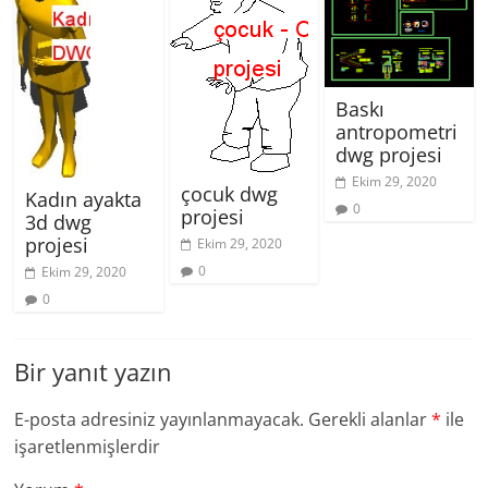
Baskı
antropometri
dwg projesi
Ekim 29, 2020
çocuk dwg
Kadın ayakta
0
projesi
3d dwg
projesi
Ekim 29, 2020
0
Ekim 29, 2020
0
Bir yanıt yazın
E-posta adresiniz yayınlanmayacak.
Gerekli alanlar
*
ile
işaretlenmişlerdir