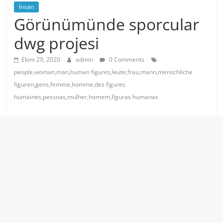
İnsan
Görünümünde sporcular
dwg projesi
Ekim 29, 2020
admin
0 Comments
people,woman,man,human figures,leute,frau,mann,menschliche
figuren,gens,femme,homme,des figures
humaines,pessoas,mulher,homem,figuras humanas