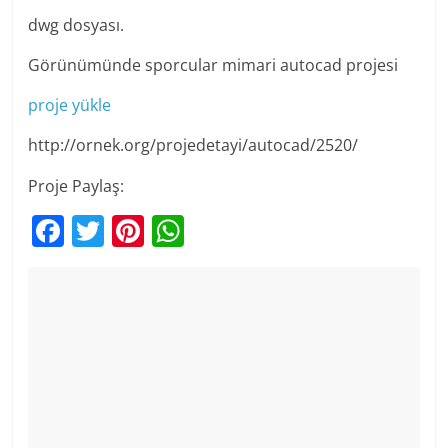
dwg dosyası.
Görünümünde sporcular mimari autocad projesi
proje yükle
http://ornek.org/projedetayi/autocad/2520/
Proje Paylaş:
F
T
Pi
W
a
w
nt
h
c
itt
er
at
e
er
e
s
b
st
A
o
p
o
p