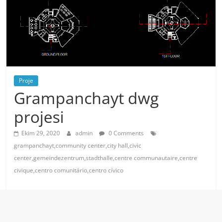
Proje
Grampanchayt dwg
projesi
Ekim 29, 2020
admin
0 Comments
grampanchayt,community center,city hall,civic
center,gemeindezentrum,stadthalle,centre communautaire,centre
civique,centro comunitário,centro cívico