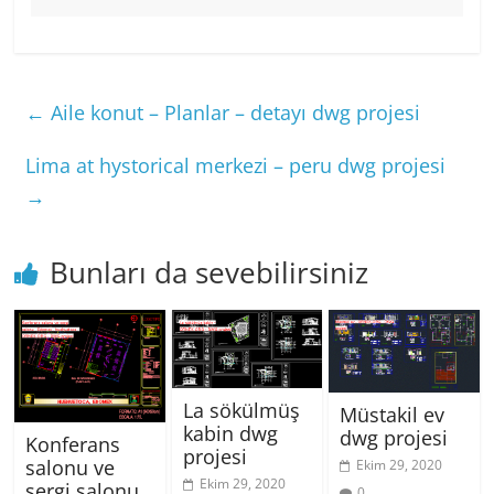
←
Aile konut – Planlar – detayı dwg projesi
Lima at hystorical merkezi – peru dwg projesi
→
Bunları da sevebilirsiniz
La sökülmüş
Müstakil ev
kabin dwg
dwg projesi
Konferans
projesi
salonu ve
Ekim 29, 2020
Ekim 29, 2020
sergi salonu ,
0