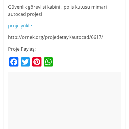
Güvenlik görevlisi kabini , polis kutusu mimari
autocad projesi
proje yükle
http://ornek.org/projedetayi/autocad/6617/
Proje Paylaş:
F
T
Pi
W
a
w
nt
h
c
itt
er
at
e
er
e
s
b
st
A
o
p
o
p
k