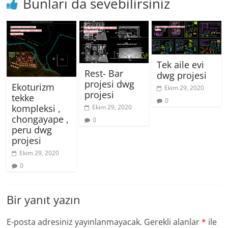
Bunları da sevebilirsiniz
Tek aile evi
Rest- Bar
dwg projesi
projesi dwg
Ekoturizm
Ekim 29, 2020
projesi
tekke
0
kompleksi ,
Ekim 29, 2020
chongayape ,
0
peru dwg
projesi
Ekim 29, 2020
0
Bir yanıt yazın
E-posta adresiniz yayınlanmayacak.
Gerekli alanlar
*
ile