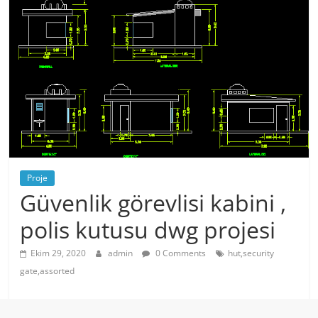
Proje
Güvenlik görevlisi kabini ,
polis kutusu dwg projesi
Ekim 29, 2020
admin
0 Comments
hut,security
gate,assorted