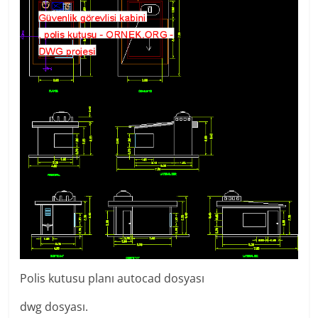
Polis kutusu planı autocad dosyası
dwg dosyası.