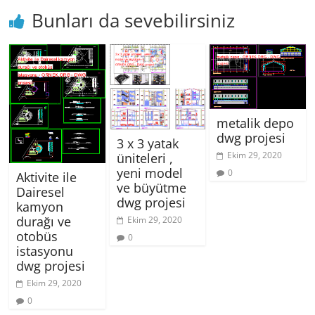
Bunları da sevebilirsiniz
metalik depo
dwg projesi
3 x 3 yatak
Ekim 29, 2020
üniteleri ,
yeni model
0
Aktivite ile
ve büyütme
Dairesel
dwg projesi
kamyon
durağı ve
Ekim 29, 2020
otobüs
0
istasyonu
dwg projesi
Ekim 29, 2020
0