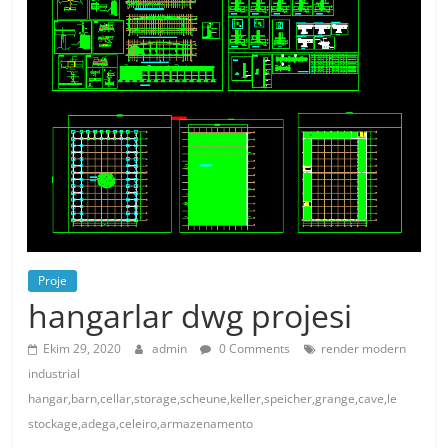
Proje
hangarlar dwg projesi
Ekim 29, 2020
admin
0 Comments
render modern
industrial
hangar,barn,cellar,storage,scheune,keller,speicher,grange,cave,le
stockage,adega,celeiro,armazenamento