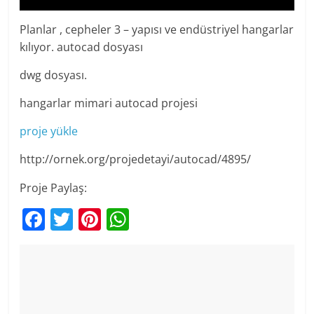
Planlar , cepheler 3 – yapısı ve endüstriyel hangarlar
kılıyor. autocad dosyası
dwg dosyası.
hangarlar mimari autocad projesi
proje yükle
http://ornek.org/projedetayi/autocad/4895/
Proje Paylaş:
F
T
Pi
W
a
w
nt
h
c
itt
er
at
e
er
e
s
b
st
A