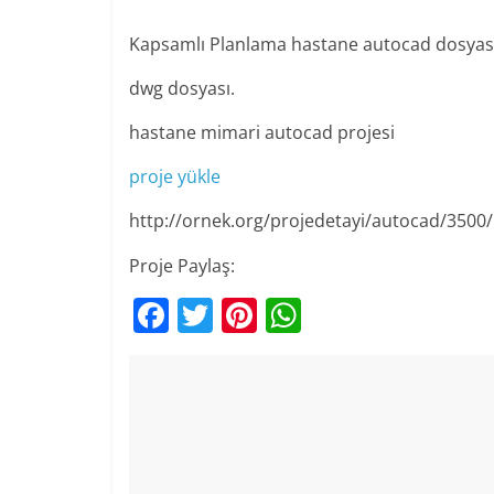
Kapsamlı Planlama hastane autocad dosyas
dwg dosyası.
hastane mimari autocad projesi
proje yükle
http://ornek.org/projedetayi/autocad/3500/
Proje Paylaş:
F
T
Pi
W
a
w
nt
h
c
itt
er
at
e
er
e
s
b
st
A
o
p