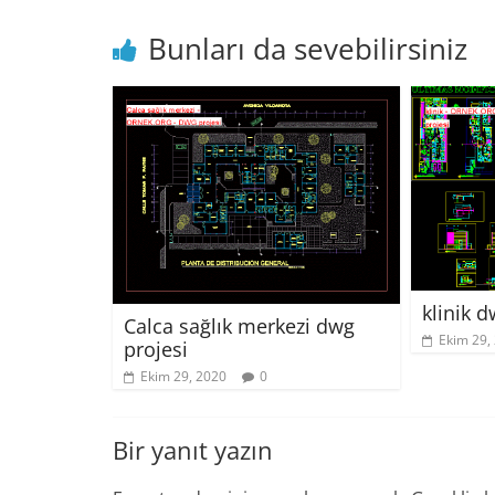
Bunları da sevebilirsiniz
klinik d
Calca sağlık merkezi dwg
Ekim 29,
projesi
Ekim 29, 2020
0
Bir yanıt yazın