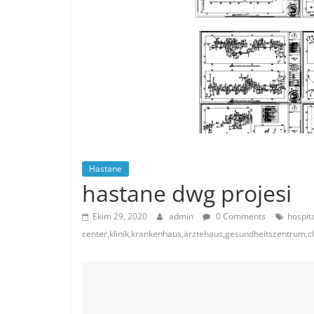
Hastane
hastane dwg projesi
Ekim 29, 2020
admin
0 Comments
hospita
center,klinik,krankenhaus,ärztehaus,gesundheitszentrum,cl