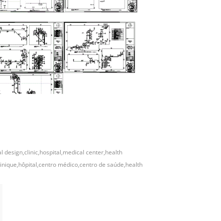
l design,clinic,hospital,medical center,health
inique,hôpital,centro médico,centro de saúde,health