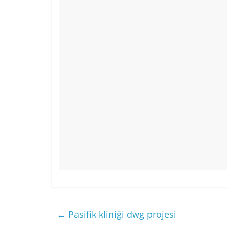
o
p
k
←
Pasifik kliniği dwg projesi