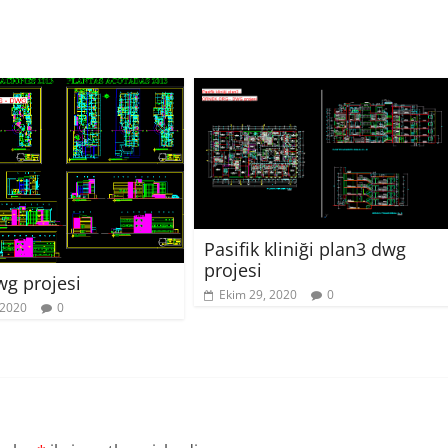
Pasifik kliniği plan3 dwg
projesi
wg projesi
Ekim 29, 2020
0
 2020
0