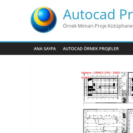
Skip
Autocad Pr
to
content
Örnek Mimari Proje Kütüphane
ANA SAYFA
AUTOCAD ÖRNEK PROJELER