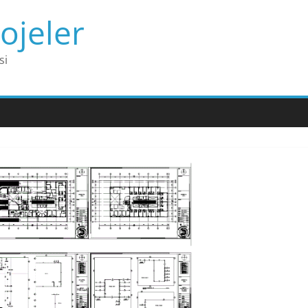
ojeler
si