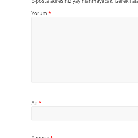
E-posta adresiniz yayınlanmayacak.
Gerekli al
Yorum
*
Ad
*