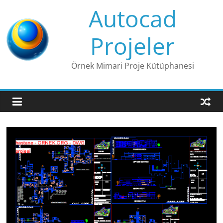
Skip
Autocad
to
content
Projeler
Örnek Mimari Proje Kütüphanesi