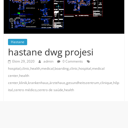
Hastane
hastane dwg projesi
Ekim 29, 2020
admin
0 Comments
hospital,clinic,health,medical,boarding,clinic,hospital,medical
center,health
center,klinik,krankenhaus,ärztehaus,gesundheitszentrum,clinique,hôp
ital,centro médico,centro de saúde,health