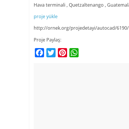
Hava terminali , Quetzaltenango , Guatemal
proje yükle
http://ornek.org/projedetayi/autocad/6190/
Proje Paylaş:
F
T
Pi
W
a
w
nt
h
c
itt
er
at
e
er
e
s
b
st
A
o
p
o
p
k