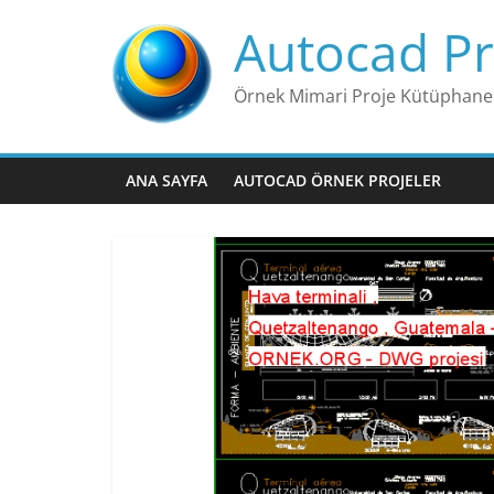
Skip
Autocad Pr
to
content
Örnek Mimari Proje Kütüphane
ANA SAYFA
AUTOCAD ÖRNEK PROJELER