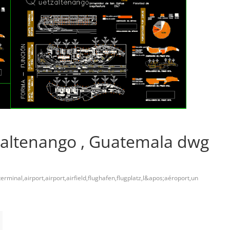
zaltenango , Guatemala dwg
terminal,airport,airport,airfield,flughafen,flugplatz,l&apos;aéroport,un