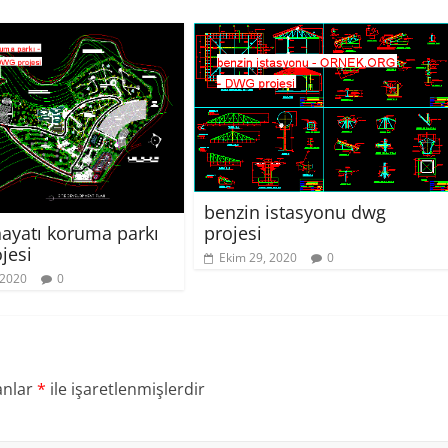
benzin istasyonu dwg
ayatı koruma parkı
projesi
jesi
Ekim 29, 2020
0
 2020
0
anlar
*
ile işaretlenmişlerdir