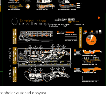
– cepheler autocad dosyası