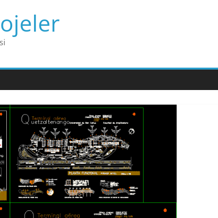
ojeler
si