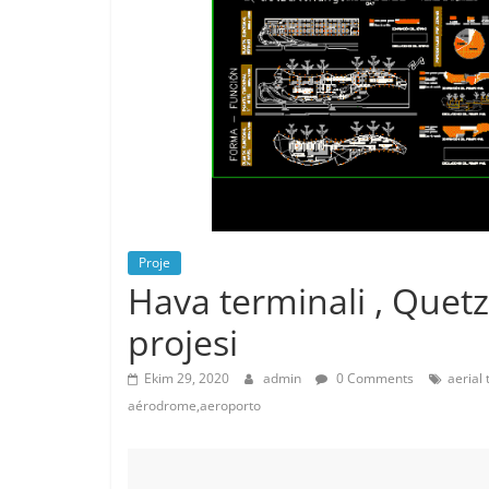
Proje
Hava terminali , Quet
projesi
Ekim 29, 2020
admin
0 Comments
aerial 
aérodrome,aeroporto