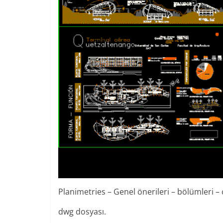
Planimetries – Genel önerileri – bölümleri 
dwg dosyası.