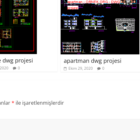
e dwg projesi
apartman dwg projesi
 2020
0
Ekim 29, 2020
0
anlar
*
ile işaretlenmişlerdir