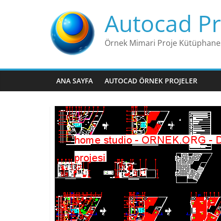
Skip
Autocad Pr
to
content
Örnek Mimari Proje Kütüphane
ANA SAYFA
AUTOCAD ÖRNEK PROJELER