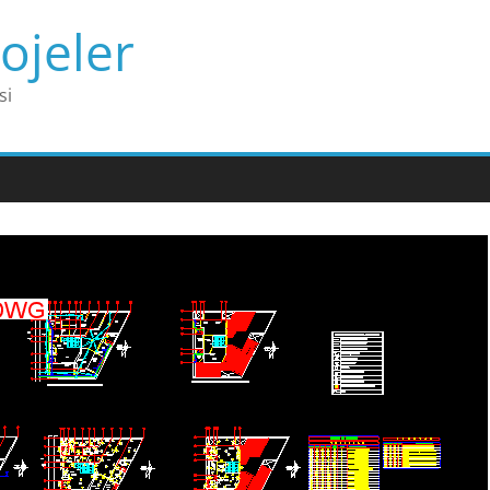
ojeler
si