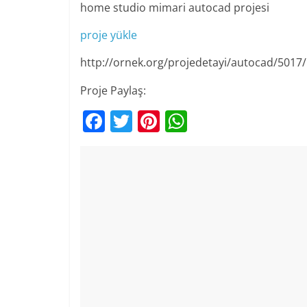
home studio mimari autocad projesi
proje yükle
http://ornek.org/projedetayi/autocad/5017/
Proje Paylaş:
F
T
Pi
W
a
w
nt
h
c
itt
er
at
e
er
e
s
b
st
A
o
p
o
p
k