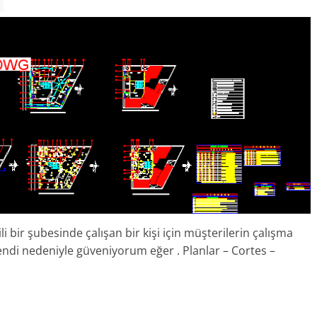
li bir şubesinde çalışan bir kişi için müşterilerin çalışma
kendi nedeniyle güveniyorum eğer . Planlar – Cortes –