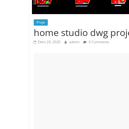
Proje
home studio dwg proj
Ekim 29, 2020
admin
0 Comments