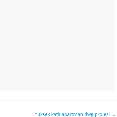
Yüksek katlı apartman dwg projesi
→