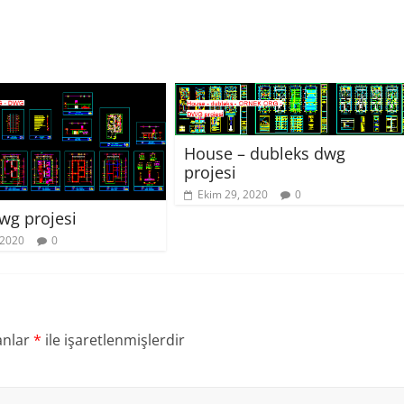
House – dubleks dwg
projesi
Ekim 29, 2020
0
wg projesi
 2020
0
anlar
*
ile işaretlenmişlerdir