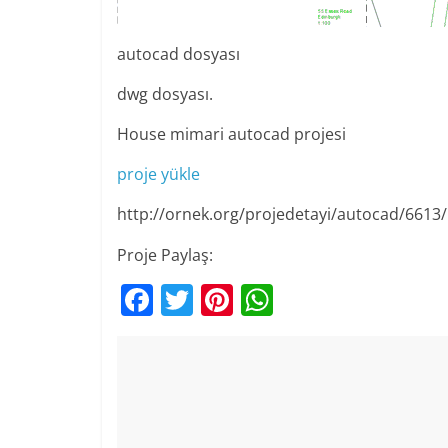
autocad dosyası
dwg dosyası.
House mimari autocad projesi
proje yükle
http://ornek.org/projedetayi/autocad/6613/
Proje Paylaş:
F
T
Pi
W
a
w
nt
h
c
itt
er
at
e
er
e
s
b
st
A