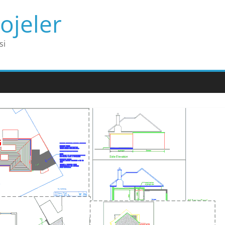
ojeler
si