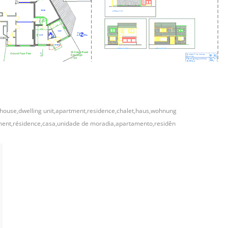
house,dwelling unit,apartment,residence,chalet,haus,wohnung
ement,résidence,casa,unidade de moradia,apartamento,residên