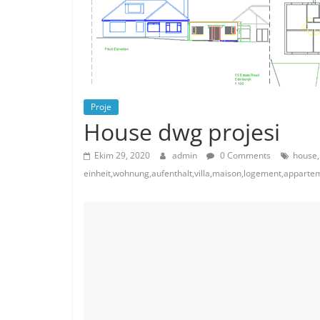
Proje
House dwg projesi
Ekim 29, 2020
admin
0 Comments
house,
einheit,wohnung,aufenthalt,villa,maison,logement,appart