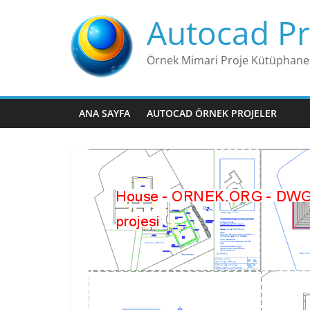
Skip
Autocad Pr
to
content
Örnek Mimari Proje Kütüphane
ANA SAYFA
AUTOCAD ÖRNEK PROJELER