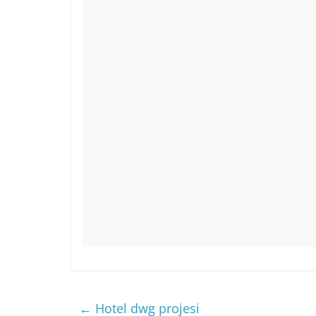
o
p
o
p
k
←
Hotel dwg projesi