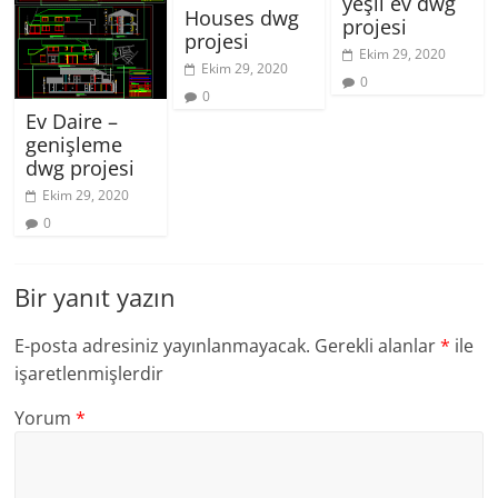
yeşil ev dwg
Houses dwg
projesi
projesi
Ekim 29, 2020
Ekim 29, 2020
0
0
Ev Daire –
genişleme
dwg projesi
Ekim 29, 2020
0
Bir yanıt yazın
E-posta adresiniz yayınlanmayacak.
Gerekli alanlar
*
ile
işaretlenmişlerdir
Yorum
*