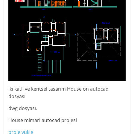
İki katlı ve kentsel tasarım House on autocad
dosyası
dwg dosyası.
House mimari autocad projesi
proje yükle