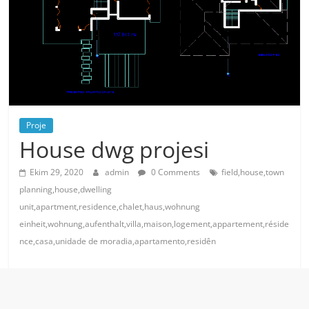
Proje
House dwg projesi
Ekim 29, 2020
admin
0 Comments
field,house,town
planning,house,dwelling
unit,apartment,residence,chalet,haus,wohnung
einheit,wohnung,aufenthalt,villa,maison,logement,appartement,réside
nce,casa,unidade de moradia,apartamento,residên