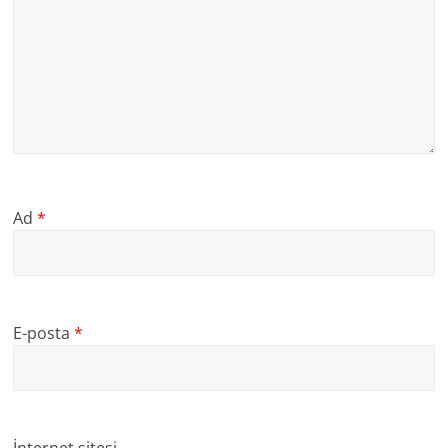
Ad
*
E-posta
*
İnternet sitesi