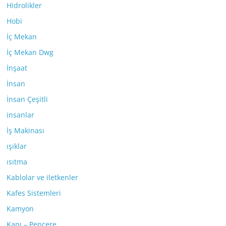
Hidrolikler
Hobi
İç Mekan
İç Mekan Dwg
İnşaat
İnsan
İnsan Çeşitli
insanlar
İş Makinası
ışıklar
ısıtma
Kablolar ve iletkenler
Kafes Sistemleri
Kamyon
Kapı – Pencere