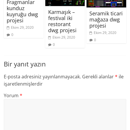
Fragmanlar
kunduz
Karmaşık –
Seramik ticari
kuyruğu dwg
festival iki
mağaza dwg
projesi
restorant
projesi
Ekim 29, 2020
dwg projesi
Ekim 29, 2020
0
Ekim 29, 2020
0
0
Bir yanıt yazın
E-posta adresiniz yayınlanmayacak.
Gerekli alanlar
*
ile
işaretlenmişlerdir
Yorum
*