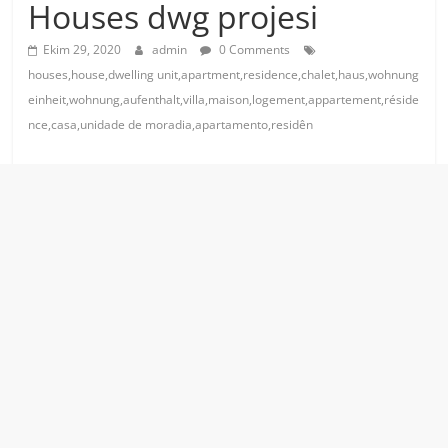
Houses dwg projesi
Ekim 29, 2020
admin
0 Comments
houses,house,dwelling unit,apartment,residence,chalet,haus,wohnung
einheit,wohnung,aufenthalt,villa,maison,logement,appartement,réside
nce,casa,unidade de moradia,apartamento,residên