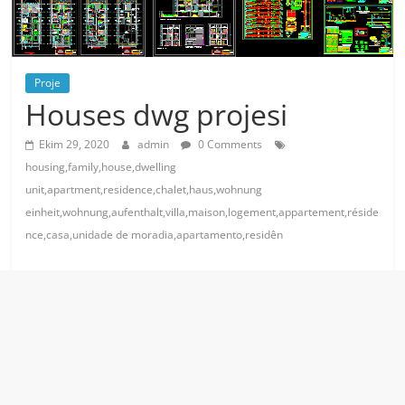
Proje
Houses dwg projesi
Ekim 29, 2020
admin
0 Comments
housing,family,house,dwelling
unit,apartment,residence,chalet,haus,wohnung
einheit,wohnung,aufenthalt,villa,maison,logement,appartement,réside
nce,casa,unidade de moradia,apartamento,residên