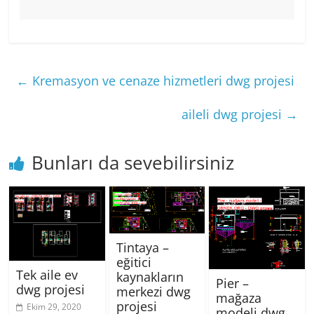
←
Kremasyon ve cenaze hizmetleri dwg projesi
aileli dwg projesi
→
Bunları da sevebilirsiniz
Tintaya –
eğitici
Tek aile ev
kaynakların
Pier –
dwg projesi
merkezi dwg
mağaza
projesi
Ekim 29, 2020
modeli dwg