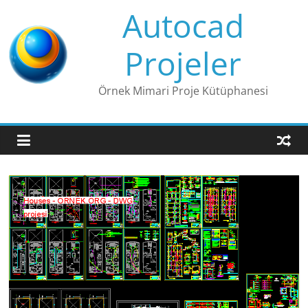
Skip
Autocad
to
content
Projeler
Örnek Mimari Proje Kütüphanesi