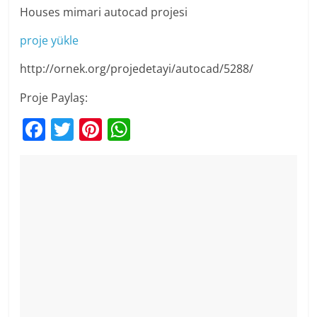
Houses mimari autocad projesi
proje yükle
http://ornek.org/projedetayi/autocad/5288/
Proje Paylaş:
F
T
Pi
W
a
w
nt
h
c
itt
er
at
e
er
e
s
b
st
A
o
p
o
p
k