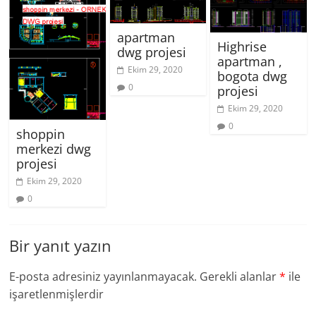
apartman
Highrise
dwg projesi
apartman ,
Ekim 29, 2020
bogota dwg
0
projesi
Ekim 29, 2020
0
shoppin
merkezi dwg
projesi
Ekim 29, 2020
0
Bir yanıt yazın
E-posta adresiniz yayınlanmayacak.
Gerekli alanlar
*
ile
işaretlenmişlerdir