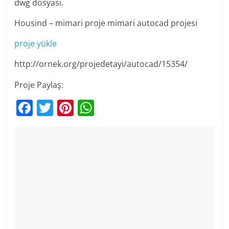
dwg dosyası.
Housind – mimari proje mimari autocad projesi
proje yükle
http://ornek.org/projedetayi/autocad/15354/
Proje Paylaş:
F
T
Pi
W
a
w
nt
h
c
itt
er
at
e
er
e
s
b
st
A
o
p
o
p
k