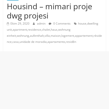
Housind – mimari proje
dwg projesi
Ekim 29, 2020
admin
0 Comments
house,dwelling
unit,apartment,residence,chalet,haus,wohnung
einheit,wohnung,aufenthalt,villa,maison,logement,appartement,réside
nce,casa,unidade de moradia,apartamento,residên