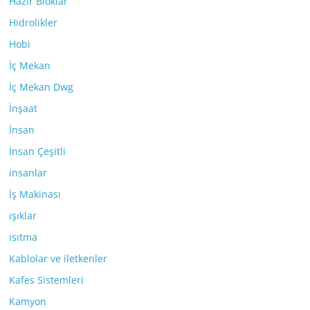
Hazır Bloklar
Hidrolikler
Hobi
İç Mekan
İç Mekan Dwg
İnşaat
İnsan
İnsan Çeşitli
insanlar
İş Makinası
ışıklar
ısıtma
Kablolar ve iletkenler
Kafes Sistemleri
Kamyon