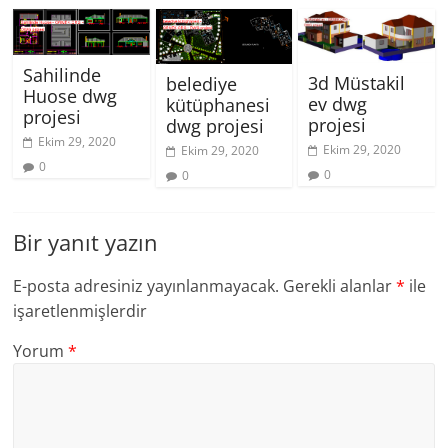
Sahilinde
3d Müstakil
belediye
Huose dwg
ev dwg
kütüphanesi
projesi
projesi
dwg projesi
Ekim 29, 2020
Ekim 29, 2020
Ekim 29, 2020
0
0
0
Bir yanıt yazın
E-posta adresiniz yayınlanmayacak.
Gerekli alanlar
*
ile
işaretlenmişlerdir
Yorum
*