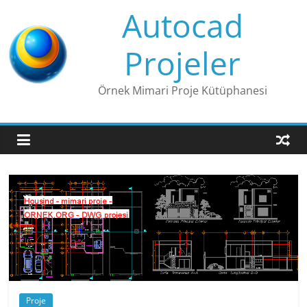
Skip
Autocad
to
content
Projeler
Örnek Mimari Proje Kütüphanesi
Proje