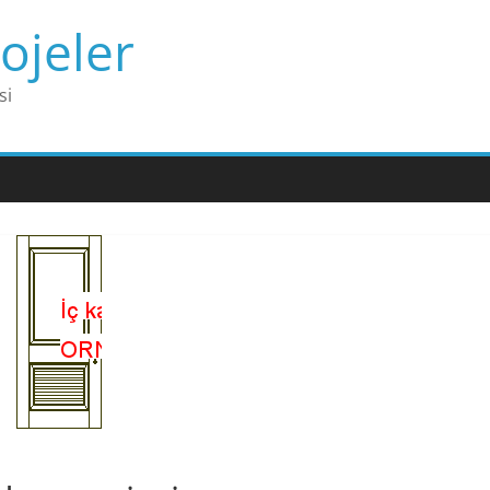
ojeler
si