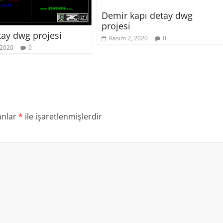
Demir kapı detay dwg
projesi
tay dwg projesi
Kasım 2, 2020
0
 2020
0
anlar
*
ile işaretlenmişlerdir