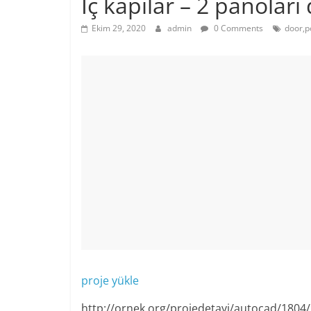
İç kapılar – 2 panoları
Ekim 29, 2020
admin
0 Comments
door,p
proje yükle
http://ornek.org/projedetayi/autocad/1804/