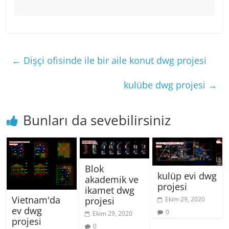
←
Dişçi ofisinde ile bir aile konut dwg projesi
kulübe dwg projesi
→
Bunları da sevebilirsiniz
Blok
kulüp evi dwg
akademik ve
projesi
ikamet dwg
Vietnam'da
projesi
Ekim 29, 2020
ev dwg
0
Ekim 29, 2020
projesi
0