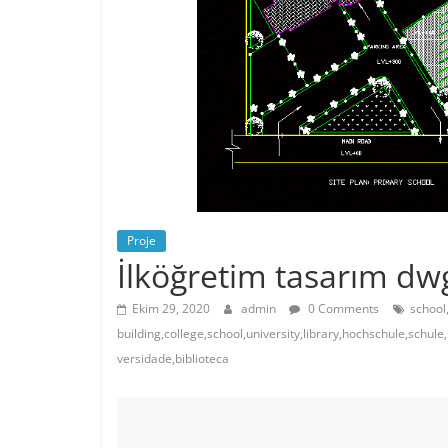
Proje
İlköğretim tasarım dwg
Ekim 29, 2020
admin
0 Comments
school
building,college,school,university,library,hochschule,schule,
versidade,biblioteca