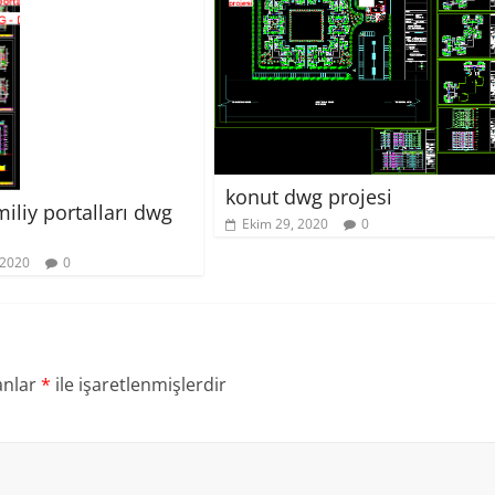
konut dwg projesi
iliy portalları dwg
Ekim 29, 2020
0
 2020
0
anlar
*
ile işaretlenmişlerdir