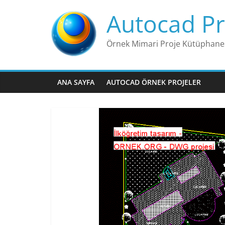
Skip
Autocad Pr
to
content
Örnek Mimari Proje Kütüphane
ANA SAYFA
AUTOCAD ÖRNEK PROJELER