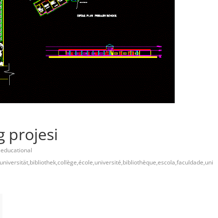
 projesi
,educational
universität,bibliothek,collège,école,université,bibliothèque,escola,faculdade,uni