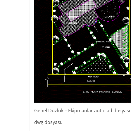
Genel Düzlük – Ekipmanlar autocad dosyası
dwg dosyası.