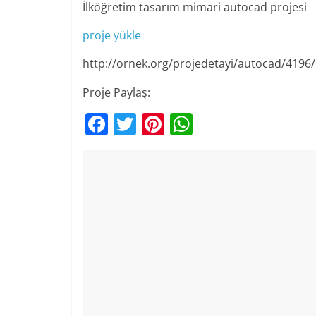
İlköğretim tasarım mimari autocad projesi
proje yükle
http://ornek.org/projedetayi/autocad/4196/
Proje Paylaş:
F
T
Pi
W
a
w
nt
h
c
itt
er
at
e
er
e
s
b
st
A
o
p
o
p
k