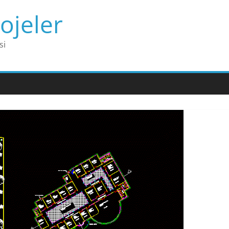
ojeler
si