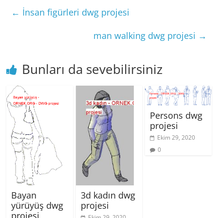
←
İnsan figürleri dwg projesi
man walking dwg projesi
→
Bunları da sevebilirsiniz
Persons dwg
projesi
Ekim 29, 2020
0
Bayan
3d kadın dwg
yürüyüş dwg
projesi
projesi
Ekim 29, 2020