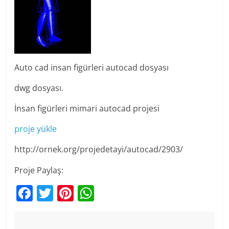
Auto cad insan figürleri autocad dosyası
dwg dosyası.
İnsan figürleri mimari autocad projesi
proje yükle
http://ornek.org/projedetayi/autocad/2903/
Proje Paylaş:
F
T
Pi
W
a
w
nt
h
c
itt
er
at