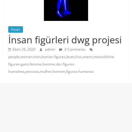
İnsan
İnsan figürleri dwg projesi
Ekim 29, 2020
admin
0 Comments
people,woman,man,human figures,leute,frau,mann,menschliche
figuren,gens,femme,homme,des figures
humaines,pessoas,mulher,homem,figuras humanas