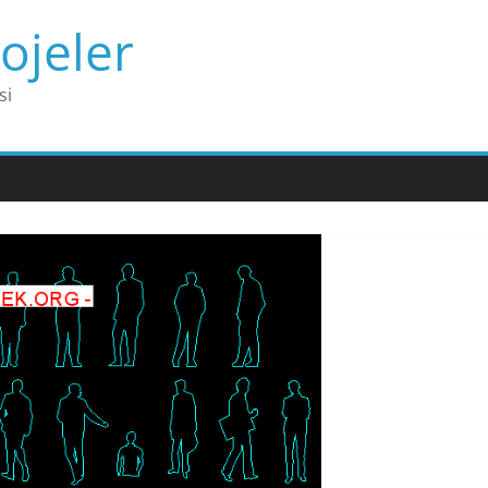
ojeler
si