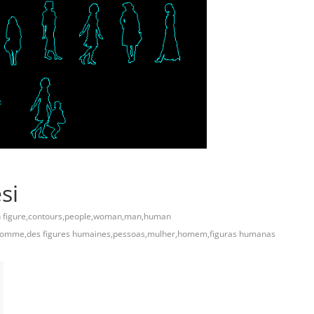
si
 figure,contours,people,woman,man,human
e,homme,des figures humaines,pessoas,mulher,homem,figuras humanas