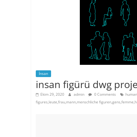
İnsan
insan figürü dwg proje
Ekim 29, 2020
admin
0 Comments
human
figures,leute,frau,mann,menschliche figuren,gens,femm