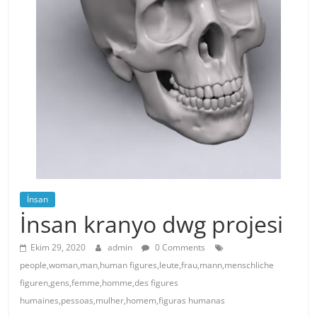
İnsan
İnsan kranyo dwg projesi
Ekim 29, 2020
admin
0 Comments
people,woman,man,human figures,leute,frau,mann,menschliche
figuren,gens,femme,homme,des figures
humaines,pessoas,mulher,homem,figuras humanas