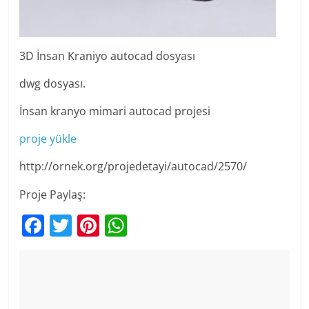
3D İnsan Kraniyo autocad dosyası
dwg dosyası.
İnsan kranyo mimari autocad projesi
proje yükle
http://ornek.org/projedetayi/autocad/2570/
Proje Paylaş:
F
T
Pi
W
a
w
nt
h
c
itt
er
at
e
er
e
s