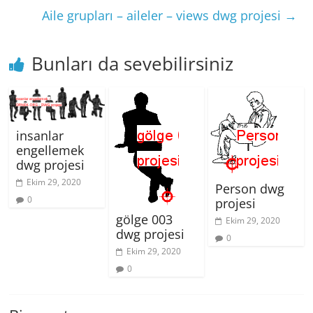
Aile grupları – aileler – views dwg projesi
→
Bunları da sevebilirsiniz
insanlar
engellemek
dwg projesi
Ekim 29, 2020
Person dwg
0
projesi
gölge 003
Ekim 29, 2020
dwg projesi
0
Ekim 29, 2020
0