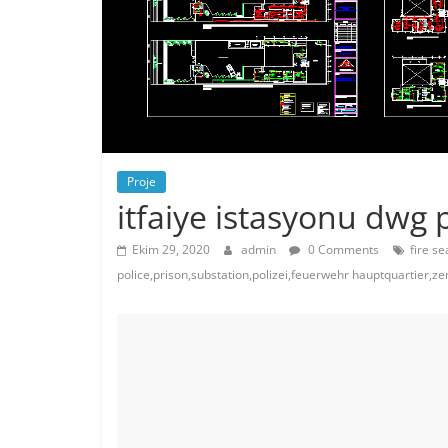
Proje
itfaiye istasyonu dwg 
Ekim 29, 2020
admin
0 Comments
fire s
police,prison,substation,polizei,feuerwehr hauptquartier,z