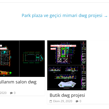
Park plaza ve geçici mimari dwg projesi
→
ullanım salon dwg
 2020
0
Butik dwg projesi
Ekim 29, 2020
0