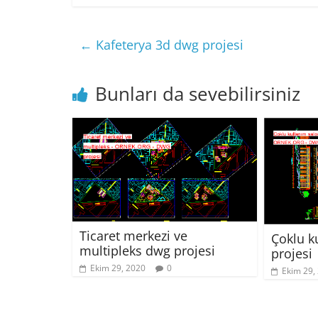
←
Kafeterya 3d dwg projesi
Bunları da sevebilirsiniz
Ticaret merkezi ve
Çoklu k
multipleks dwg projesi
projesi
Ekim 29, 2020
0
Ekim 29,