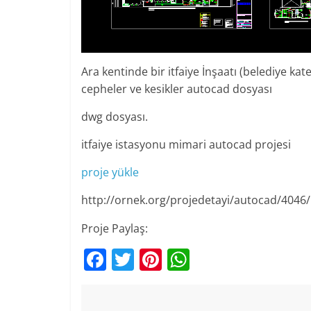
Ara kentinde bir itfaiye İnşaatı (belediye kateg
cepheler ve kesikler autocad dosyası
dwg dosyası.
itfaiye istasyonu mimari autocad projesi
proje yükle
http://ornek.org/projedetayi/autocad/4046/
Proje Paylaş:
F
T
Pi
W
a
w
nt
h
c
itt
er
at