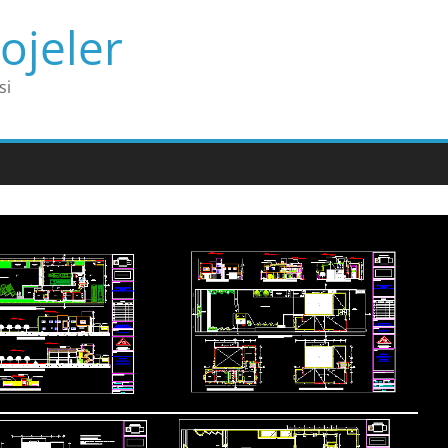
ojeler
si