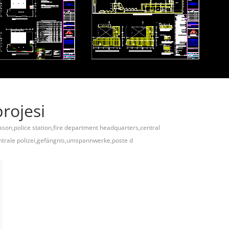
projesi
eason,police station,fire department headquarters,central
entrale polizei,gefängnis,umspannwerke,poste d