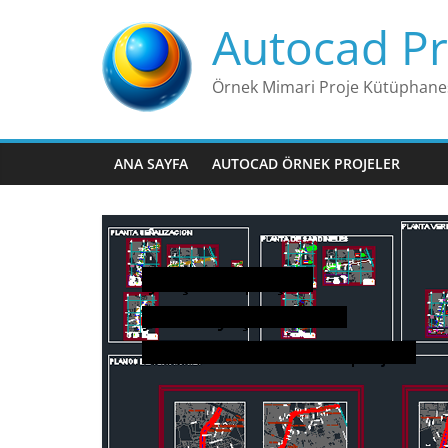
Skip
Autocad Pr
to
content
Örnek Mimari Proje Kütüphane
ANA SAYFA
AUTOCAD ÖRNEK PROJELER