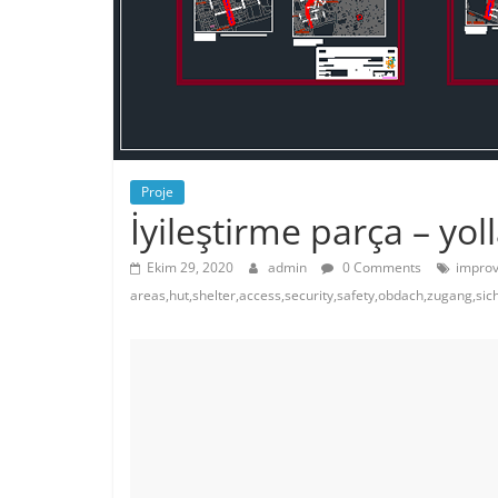
Proje
İyileştirme parça – yoll
Ekim 29, 2020
admin
0 Comments
improv
areas,hut,shelter,access,security,safety,obdach,zugang,sic