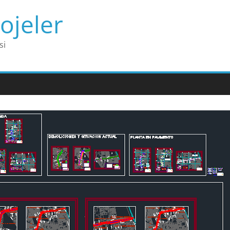
ojeler
si