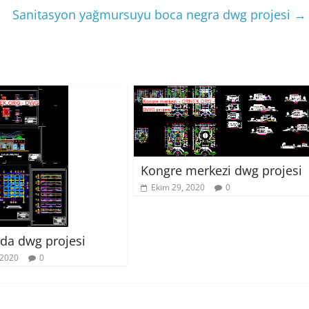
Sanitasyon yağmursuyu boca negra dwg projesi
→
Kongre merkezi dwg projesi
Ekim 29, 2020
0
da dwg projesi
 2020
0