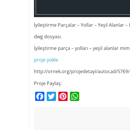
İyileştirme Parçalar – Yollar – Yeşil Alanlar –
dwg dosyası.
İyileştirme parça – yolları – yeşil alanlar mi
proje yükle
http://ornek.org/projedetayi/autocad/5769/
Proje Paylaş:
F
T
Pi
W
a
w
nt
h
c
itt
er
at
e
er
e
s