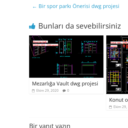
←
Bir spor parkı Önerisi dwg projesi
Bunları da sevebilirsiniz
Mezarlığa Vault dwg projesi
Ekim 29, 2020
0
Konut o
Ekim 29,
Bir yanıt yazın