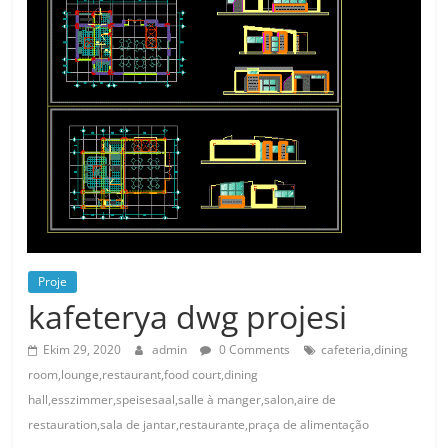
Proje
kafeterya dwg projesi
Ekim 29, 2020
admin
0 Comments
cafeteria,dining
room,lounge,restaurant,food court,dining
hall,esszimmer,speisesaal,salle à manger,salon,aire de
restauration,sala de jantar,restaurante,praça de alimentação