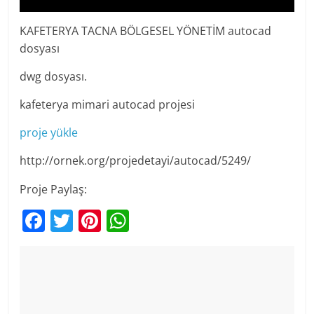
KAFETERYA TACNA BÖLGESEL YÖNETİM autocad
dosyası
dwg dosyası.
kafeterya mimari autocad projesi
proje yükle
http://ornek.org/projedetayi/autocad/5249/
Proje Paylaş:
F
T
Pi
W
a
w
nt
h
c
itt
er
at
e
er
e
s
b
st
A