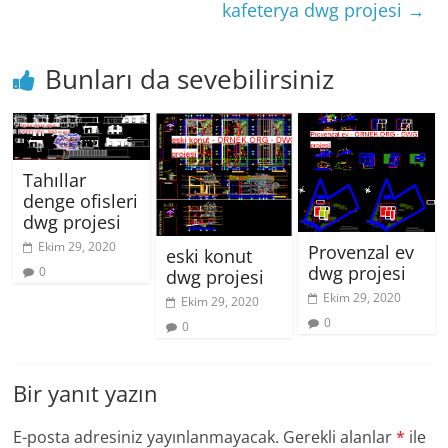
kafeterya dwg projesi
→
Bunları da sevebilirsiniz
Tahıllar
denge ofisleri
dwg projesi
Ekim 29, 2020
Provenzal ev
eski konut
dwg projesi
0
dwg projesi
Ekim 29, 2020
Ekim 29, 2020
0
0
Bir yanıt yazın
E-posta adresiniz yayınlanmayacak.
Gerekli alanlar
*
ile