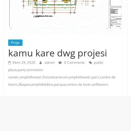
Proje
kamu kare dwg projesi
Ekim 29, 2020
admin
0 Comments
public
plaza,park,recreation
center,amphitheater,freizeitzentrum,amphitheater,parc,centre de
loisirs,l&apos;amphithéâtre,parque,centro de lazer,anfiteatro