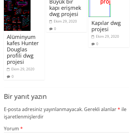
Büyük bir
kapı erişmek
dwg projesi
Ekim 29, 2020
Kapılar dwg
projesi
0
Alüminyum
Ekim 29, 2020
kafes Hunter
0
Douglas
profili dwg
projesi
Ekim 29, 2020
0
Bir yanıt yazın
E-posta adresiniz yayınlanmayacak.
Gerekli alanlar
*
ile
işaretlenmişlerdir
Yorum
*