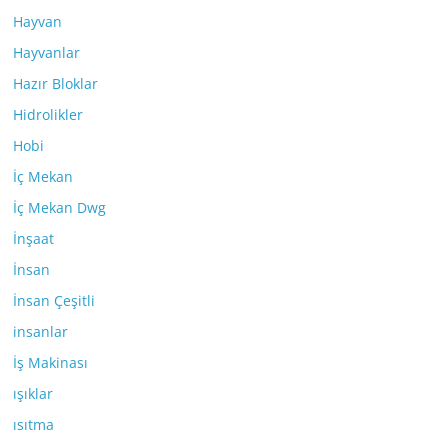
Hayvan
Hayvanlar
Hazır Bloklar
Hidrolikler
Hobi
İç Mekan
İç Mekan Dwg
İnşaat
İnsan
İnsan Çeşitli
insanlar
İş Makinası
ışıklar
ısıtma