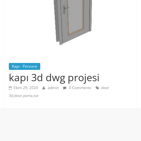
Kapı - Pencere
kapı 3d dwg projesi
Ekim 29, 2020
admin
0 Comments
door
3d,door,porta,tür