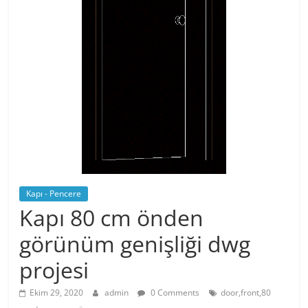
Kapı - Pencere
Kapı 80 cm önden
görünüm genişliği dwg
projesi
Ekim 29, 2020
admin
0 Comments
door,front,80