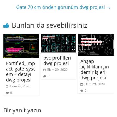
Gate 70 cm önden görünüm dwg projesi
→
Bunları da sevebilirsiniz
pvc profilleri
Ahşap
Fortified_imp
dwg projesi
açıklıklar için
act_gate_syst
Ekim 29, 2020
demir işleri
em – detayı
0
dwg projesi
dwg projesi
Ekim 29, 2020
Ekim 29, 2020
0
0
Bir yanıt yazın