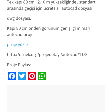
Tek kapı 80 cm . 2.10 m yüksekliğinde , standart
arasında geçişi için ücretsiz . autocad dosyası
dwg dosyası.
Kapı 80 cm önden görünüm genişliği mimari
autocad projesi
proje yükle
http://ornek.org/projedetayi/autocad/113/
Proje Paylaş:
F
T
Pi
W
a
w
nt
h
c
itt
er
at
e
er
e
s
b
st
A