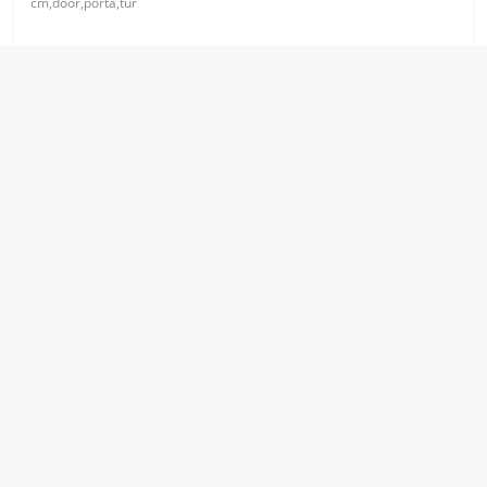
cm,door,porta,tür