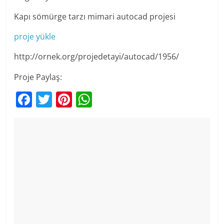
Kapı sömürge tarzı mimari autocad projesi
proje yükle
http://ornek.org/projedetayi/autocad/1956/
Proje Paylaş:
F
T
Pi
W
a
w
nt
h
c
itt
er
at
e
er
e
s
b
st
A
o
p
o
p
k