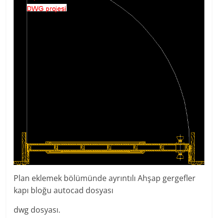
Plan eklemek bölümünde ayrıntılı Ahşap gergefler
kapı bloğu autocad dosyası
dwg dosyası.