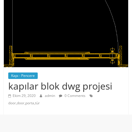
Kapı - Pencere
kapılar blok dwg projesi
Ekim 29, 2020
admin
0 Comments
door,door,porta,tür