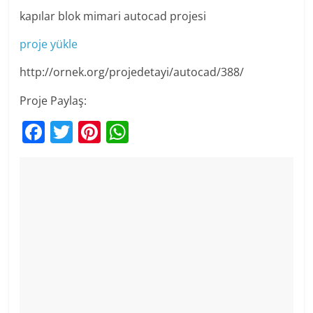
kapılar blok mimari autocad projesi
proje yükle
http://ornek.org/projedetayi/autocad/388/
Proje Paylaş:
F
T
Pi
W
a
w
nt
h
c
itt
er
at
e
er
e
s
b
st
A
o
p
o
p
k