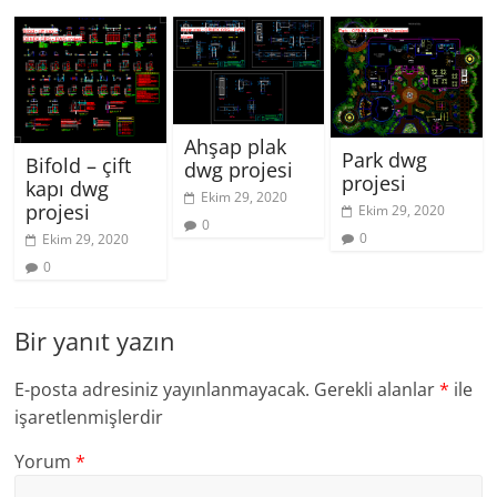
Ahşap plak
Park dwg
Bifold – çift
dwg projesi
projesi
kapı dwg
Ekim 29, 2020
projesi
Ekim 29, 2020
0
0
Ekim 29, 2020
0
Bir yanıt yazın
E-posta adresiniz yayınlanmayacak.
Gerekli alanlar
*
ile
işaretlenmişlerdir
Yorum
*