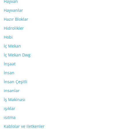
Hayvan
Hayvanlar
Hazır Bloklar
Hidrolikler
Hobi
İç Mekan
İç Mekan Dwg
İnşaat
İnsan
İnsan Çeşitli
insanlar
İş Makinası
ışıklar
ısıtma
Kablolar ve iletkenler