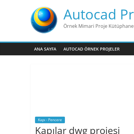
Skip
Autocad Pr
to
content
Örnek Mimari Proje Kütüphane
ANA SAYFA
AUTOCAD ÖRNEK PROJELER
Kapı - Pencere
Kapılar dwg projesi