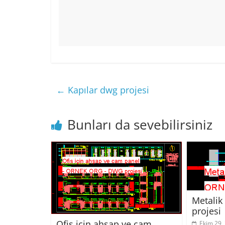
←
Kapılar dwg projesi
Bunları da sevebilirsiniz
Metalik
projesi
Ofis için ahşap ve cam
Ekim 29,