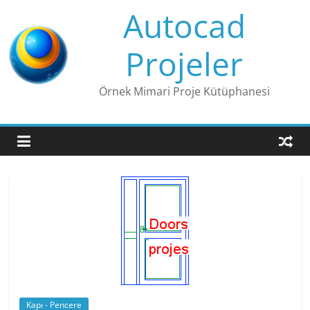
Skip
Autocad
to
content
Projeler
Örnek Mimari Proje Kütüphanesi
Kapı - Pencere