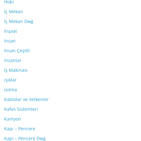
Hobi
İç Mekan
İç Mekan Dwg
İnşaat
İnsan
İnsan Çeşitli
insanlar
İş Makinası
ışıklar
ısıtma
Kablolar ve iletkenler
Kafes Sistemleri
Kamyon
Kapı – Pencere
Kapı – Pencere Dwg