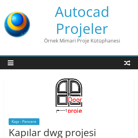
Skip
Autocad
to
content
Projeler
Örnek Mimari Proje Kütüphanesi
Kapı - Pencere
Kapılar dwg projesi