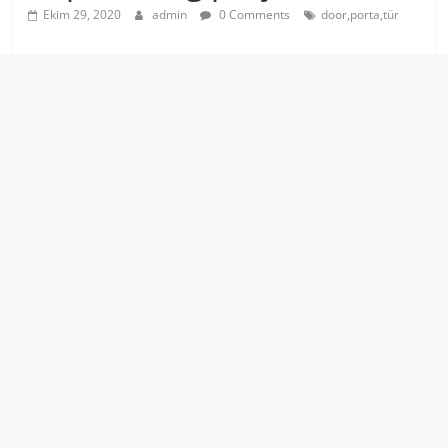
Ekim 29, 2020
admin
0 Comments
door,porta,tür