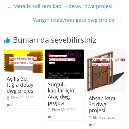
←
Metalik sağ ters kapı – detayı dwg projesi
Yangın istasyonu gate dwg projesi
→
Bunları da sevebilirsiniz
Açılış 3d
Sürgülü
tuğla detay
kapılar için
dwg projesi
Araç dwg
Ahşap kapı
Ekim 29, 2020
projesi
3d dwg
0
projesi
Ekim 29, 2020
0
Ekim 29, 2020
0