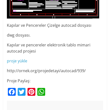
Kapılar ve Pencereler Çizelge autocad dosyası
dwg dosyası.
Kapılar ve pencereler elektronik tablo mimari
autocad projesi
proje yükle
http://ornek.org/projedetayi/autocad/939/
Proje Paylaş:
F
T
Pi
W
a
w
nt
h
c
itt
er
at