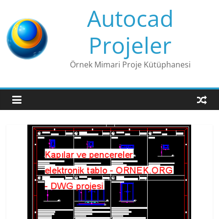
Skip
Autocad
to
content
Projeler
Örnek Mimari Proje Kütüphanesi