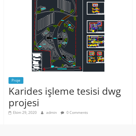
Proje
Karides işleme tesisi dwg
projesi
Ekim 29, 2020
admin
0 Comments