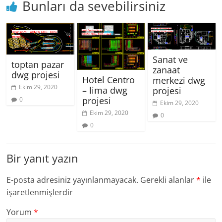
Bunları da sevebilirsiniz
Sanat ve
toptan pazar
zanaat
dwg projesi
Hotel Centro
merkezi dwg
Ekim 29, 2020
– lima dwg
projesi
projesi
0
Ekim 29, 2020
Ekim 29, 2020
0
0
Bir yanıt yazın
E-posta adresiniz yayınlanmayacak.
Gerekli alanlar
*
ile
işaretlenmişlerdir
Yorum
*