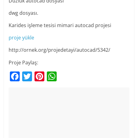
Düzlük autocad dosyası
dwg dosyası.
Karides işleme tesisi mimari autocad projesi
proje yükle
http://ornek.org/projedetayi/autocad/5342/
Proje Paylaş:
F
T
Pi
W
a
w
nt
h
c
itt
er
at
e
er
e
s
b
st
A
o
p
o
p