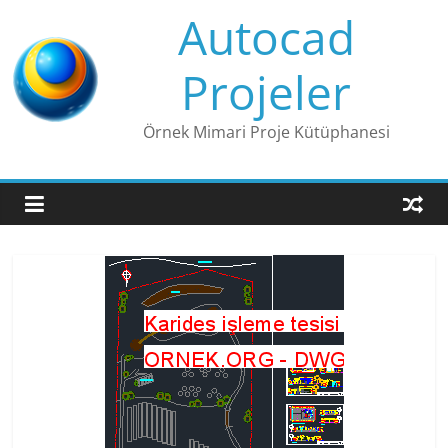
Skip
Autocad
to
content
Projeler
Örnek Mimari Proje Kütüphanesi