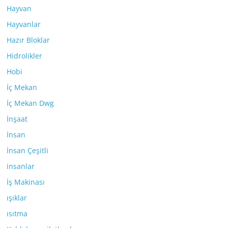
Hayvan
Hayvanlar
Hazır Bloklar
Hidrolikler
Hobi
İç Mekan
İç Mekan Dwg
İnşaat
İnsan
İnsan Çeşitli
insanlar
İş Makinası
ışıklar
ısıtma