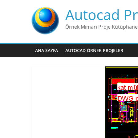
Skip
Autocad Pr
to
content
Örnek Mimari Proje Kütüphane
ANA SAYFA
AUTOCAD ÖRNEK PROJELER