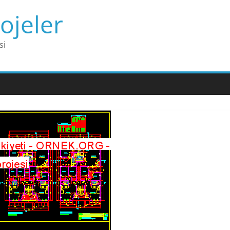
ojeler
si