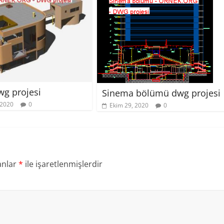
wg projesi
Sinema bölümü dwg projesi
 2020
0
Ekim 29, 2020
0
anlar
*
ile işaretlenmişlerdir