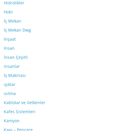
Hidrolikler
Hobi
İç Mekan
İç Mekan Dwg
İnşaat
İnsan
İnsan Çeşitli
insanlar
İş Makinası
ışıklar
ısıtma
Kablolar ve iletkenler
Kafes Sistemleri
Kamyon
Kapı – Pencere