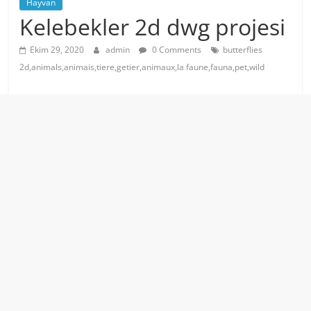
Hayvan
Kelebekler 2d dwg projesi
Ekim 29, 2020
admin
0 Comments
butterflies
2d,animals,animais,tiere,getier,animaux,la faune,fauna,pet,wild