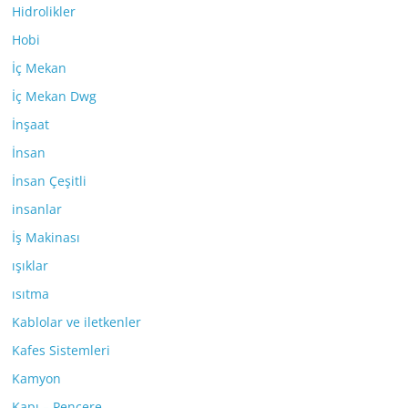
Hidrolikler
Hobi
İç Mekan
İç Mekan Dwg
İnşaat
İnsan
İnsan Çeşitli
insanlar
İş Makinası
ışıklar
ısıtma
Kablolar ve iletkenler
Kafes Sistemleri
Kamyon
Kapı – Pencere