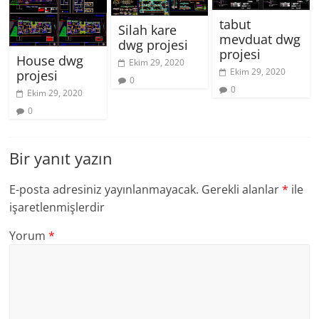
tabut
Silah kare
mevduat dwg
dwg projesi
projesi
House dwg
Ekim 29, 2020
Ekim 29, 2020
projesi
0
0
Ekim 29, 2020
0
Bir yanıt yazın
E-posta adresiniz yayınlanmayacak.
Gerekli alanlar
*
ile
işaretlenmişlerdir
Yorum
*