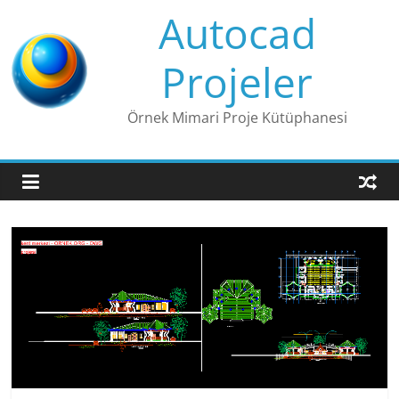
Skip
Autocad
to
content
Projeler
Örnek Mimari Proje Kütüphanesi