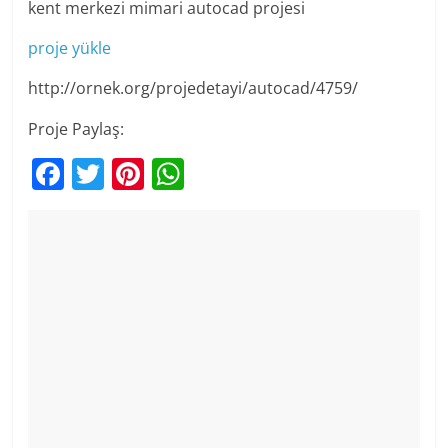
kent merkezi mimari autocad projesi
proje yükle
http://ornek.org/projedetayi/autocad/4759/
Proje Paylaş:
F
T
Pi
W
a
w
nt
h
c
itt
er
at
e
er
e
s
b
st
A
o
p
o
p
k