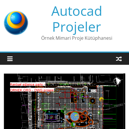
Skip
Autocad
to
content
Projeler
Örnek Mimari Proje Kütüphanesi