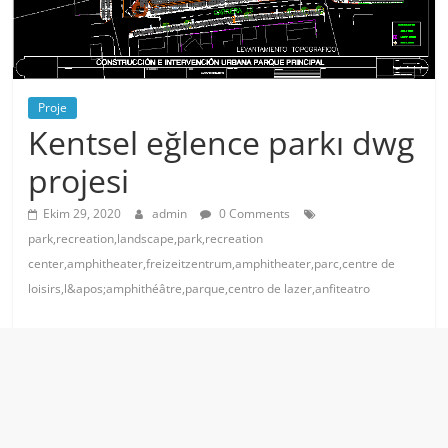
Proje
Kentsel eğlence parkı dwg
projesi
Ekim 29, 2020
admin
0 Comments
park,recreation,landscape,park,recreation
center,amphitheater,freizeitzentrum,amphitheater,parc,centre de
loisirs,l&apos;amphithéâtre,parque,centro de lazer,anfiteatro