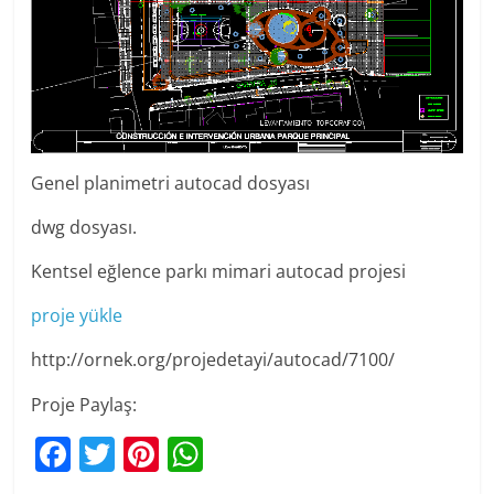
Genel planimetri autocad dosyası
dwg dosyası.
Kentsel eğlence parkı mimari autocad projesi
proje yükle
http://ornek.org/projedetayi/autocad/7100/
Proje Paylaş:
F
T
Pi
W
a
w
nt
h