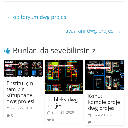
←
oditoryum dwg projesi
havaalanı dwg projesi
→
Bunları da sevebilirsiniz
Enstitü için
tam bir
kütüphane
Konut
dubleks dwg
dwg projesi
komple proje
projesi
dwg projesi
Ekim 29, 2020
Ekim 29, 2020
Ekim 29, 2020
0
0
0