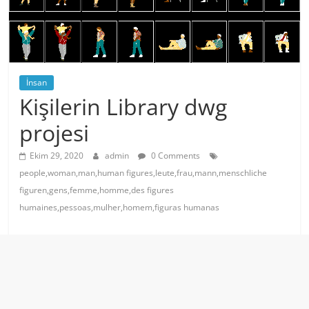
İnsan
Kişilerin Library dwg
projesi
Ekim 29, 2020
admin
0 Comments
people,woman,man,human figures,leute,frau,mann,menschliche
figuren,gens,femme,homme,des figures
humaines,pessoas,mulher,homem,figuras humanas