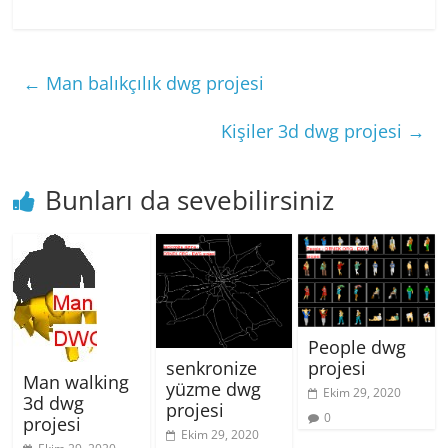
←
Man balıkçılık dwg projesi
Kişiler 3d dwg projesi
→
Bunları da sevebilirsiniz
People dwg
projesi
senkronize
Man walking
yüzme dwg
Ekim 29, 2020
3d dwg
projesi
0
projesi
Ekim 29, 2020