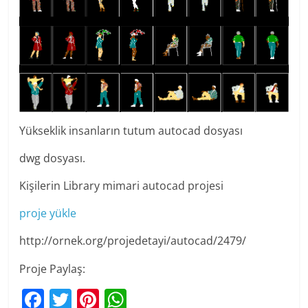
Yükseklik insanların tutum autocad dosyası
dwg dosyası.
Kişilerin Library mimari autocad projesi
proje yükle
http://ornek.org/projedetayi/autocad/2479/
Proje Paylaş:
F
T
Pi
W